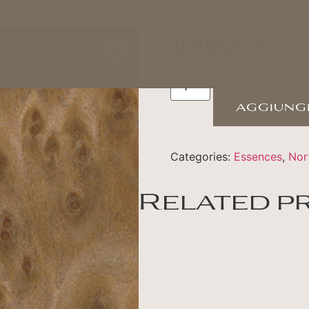
Vavona
aggiungi
Categories:
Essences
,
Nor
Related p