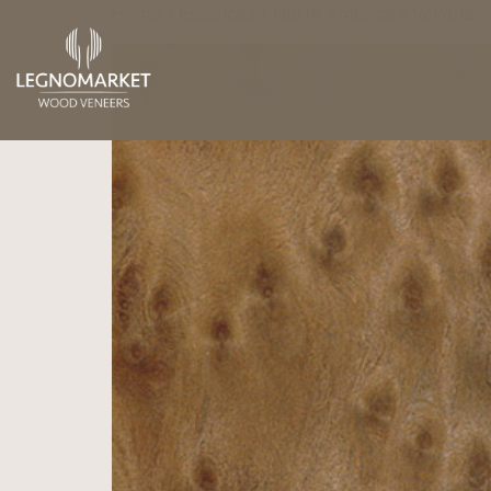
Home
/
Essences
/
North America
/ Vavona