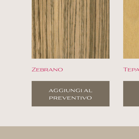
Zebrano
Tep
aggiungi al
preventivo