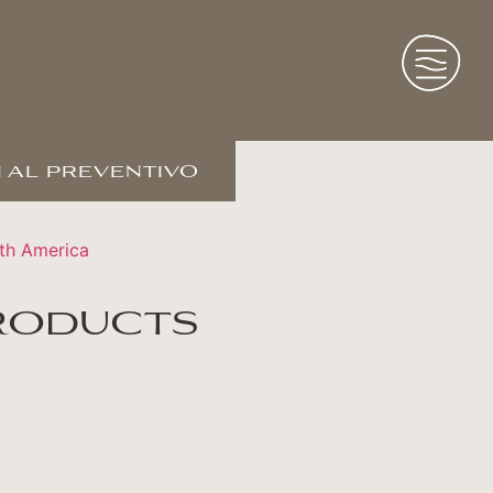
 al preventivo
th America
roducts