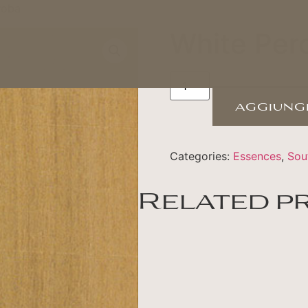
roba
White Per
aggiungi
Categories:
Essences
,
Sou
Related p