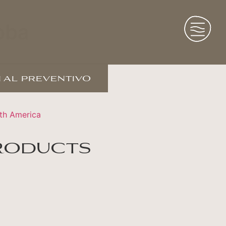
oba
 al preventivo
th America
roducts