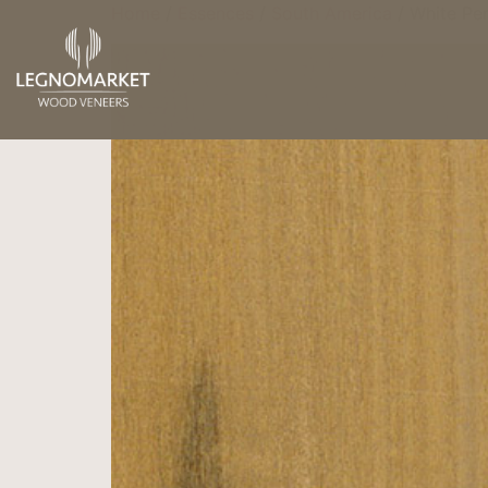
Home
/
Essences
/
South America
/ White Pe