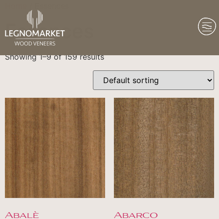
Home
/ Essences
Essences
Showing 1–9 of 159 results
Abalè
Abarco