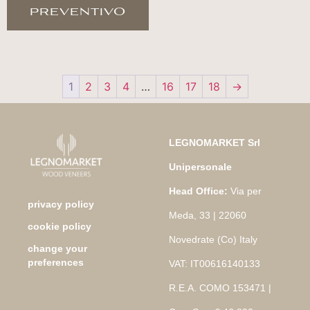
preventivo
1
2
3
4
…
16
17
18
→
LEGNOMARKET Srl
Unipersonale
Head Office:
Via per
privacy policy
Meda, 33 | 22060
cookie policy
Novedrate (Co) Italy
change your
preferences
VAT: IT00616140133
R.E.A. COMO 153471 |