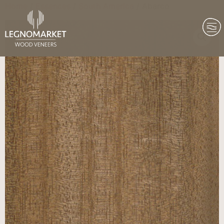
Home
/
Essences
/
South America
/ Abarco