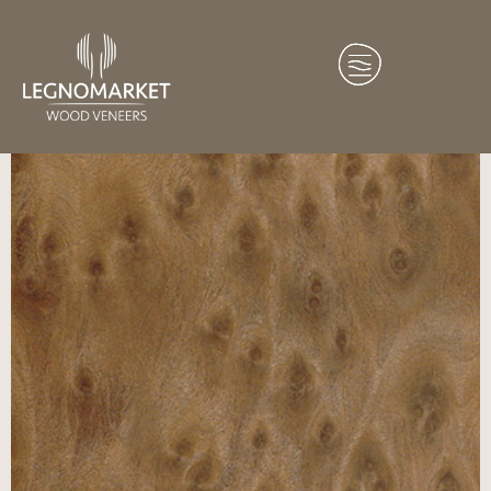
Home
/
Essenze
/
America del Nord
/ Vavona