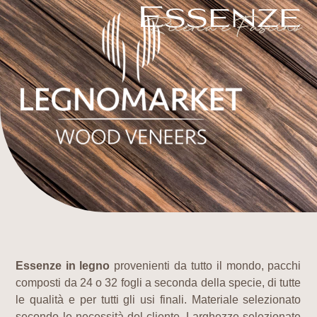
Essenze
Ricerca e Fascino
Essenze in legno
provenienti da tutto il mondo, pacchi
composti da 24 o 32 fogli a seconda della specie, di tutte
le qualità e per tutti gli usi finali. Materiale selezionato
secondo le necessità del cliente. Larghezze selezionate