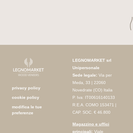
LEGNOMARKET srl
Unipersonale
Sede legale:
Via per
Meda, 33 | 22060
privacy policy
Novedrate (CO) Italia
P. Iva: IT00616140133
cookie policy
R.E.A. COMO 153471 |
modifica le tue
CAP. SOC. € 46.800
preferenze
Magazzino e uffici
principali
:
Viale