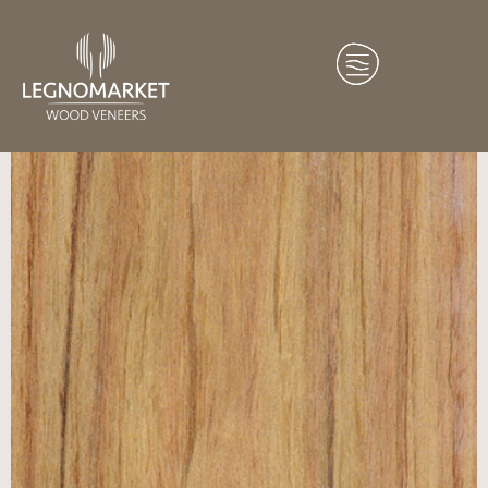
Home
/
Essenze
/
America del Sud
/ Bois de Rose