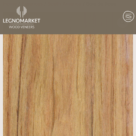
Home
/
Essences
/
South America
/ Bois de Rose