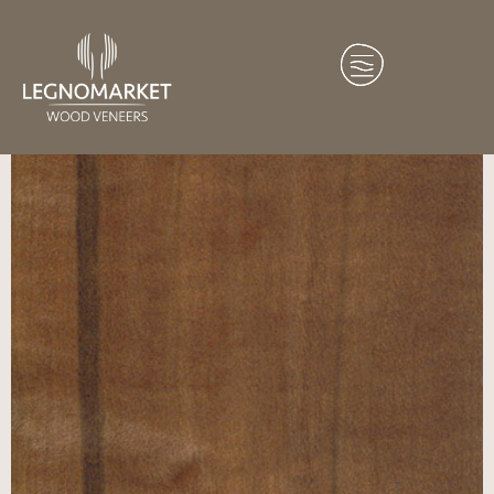
Home
/
Essenze
/
America del Sud
/ Tineo