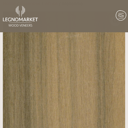
Home
/
Essences
/
Africa
/ Mansonia