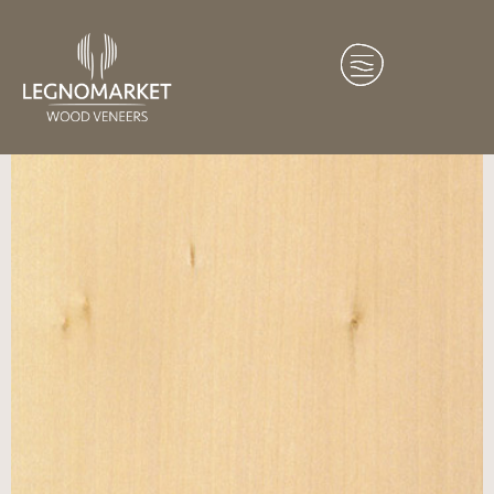
Home
/
Essenze
/
Europa
/ Tiglio