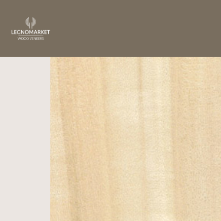
Home
/
Essenze
/
Europa
/ Pioppo