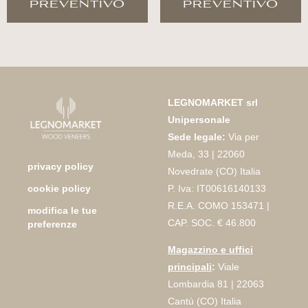
preventivo
preventivo
LEGNOMARKET srl
Unipersonale
Sede legale:
Via per
Meda, 33 | 22060
privacy policy
Novedrate (CO) Italia
P. Iva: IT00616140133
cookie policy
R.E.A. COMO 153471 |
modifica le tue
CAP. SOC. € 46.800
preferenze
Magazzino e uffici
principali
:
Viale
Lombardia 81 | 22063
Cantù (CO) Italia