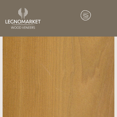
Home
/
Essenze
/
Asia
/ Tasso