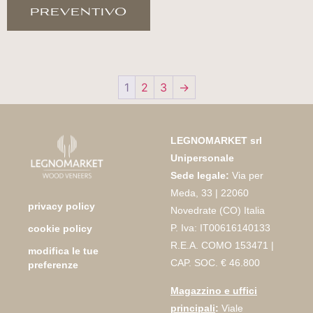
preventivo
1
2
3
→
LEGNOMARKET srl
Unipersonale
Sede legale:
Via per
Meda, 33 | 22060
privacy policy
Novedrate (CO) Italia
P. Iva: IT00616140133
cookie policy
R.E.A. COMO 153471 |
modifica le tue
CAP. SOC. € 46.800
preferenze
Magazzino e uffici
principali
:
Viale