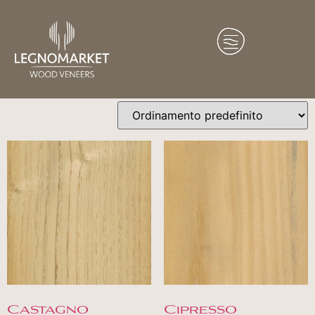
Home
/
Essenze
/ Asia
Asia
Visualizzazione di 1-9 di 21 risultati
Castagno
Cipresso