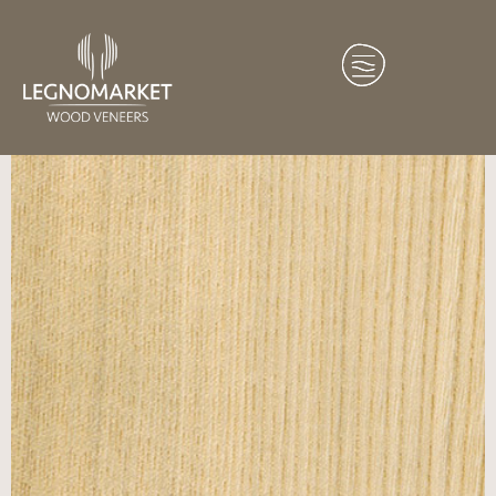
Home
/
Essenze
/
Asia
/ Sen