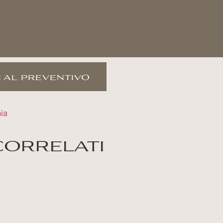
a
 al preventivo
ia
correlati