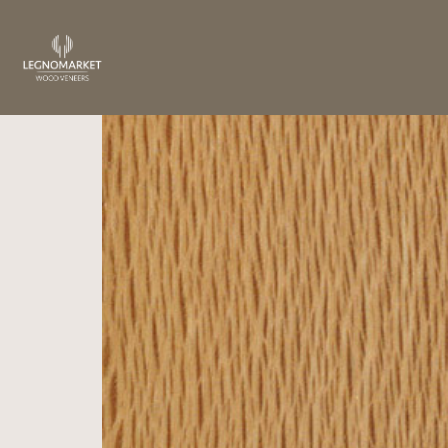
Home
/
Essenze
/
Oceania
/ Rewa Rewa