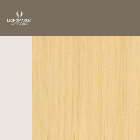
Home
/
Essenze
/
Asia
/ Ramin