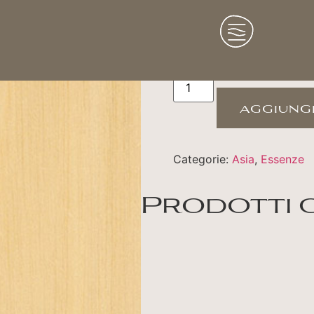
Ramin
aggiungi
Categorie:
Asia
,
Essenze
Prodotti 