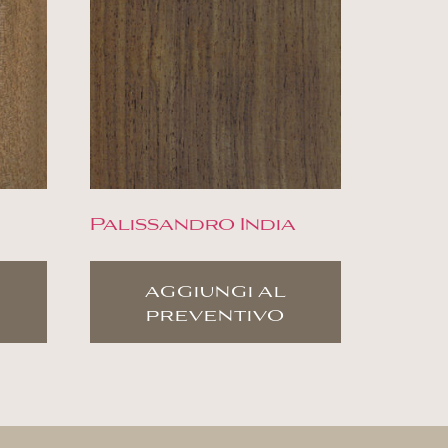
Palissandro India
aggiungi al
preventivo