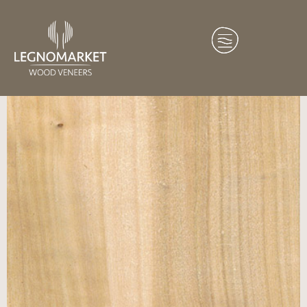
Home
/
Essenze
/
Europa
/ Pioppo Grigio