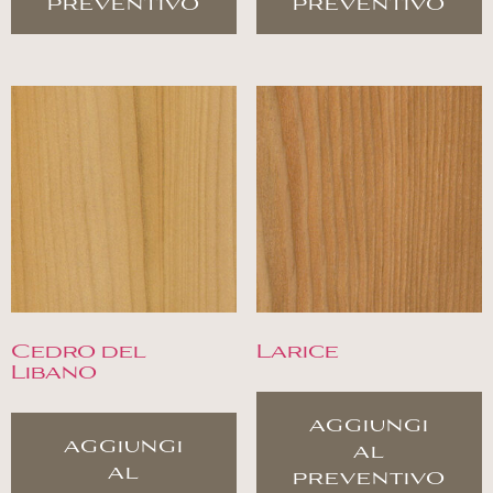
preventivo
preventivo
Cedro del
Larice
Libano
aggiungi
aggiungi
al
al
preventivo