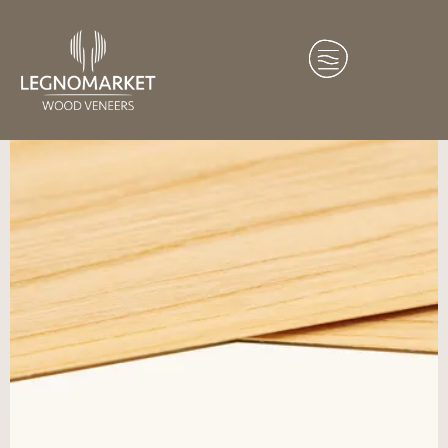
Home
/
Crafting Soul
/ OLMO GRIGIO