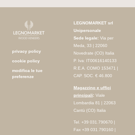
LEGNOMARKET srl
Unipersonale
Sede legale:
Via per
Meda, 33 | 22060
privacy policy
Novedrate (CO) Italia
P. Iva: IT00616140133
cookie policy
R.E.A. COMO 153471 |
modifica le tue
CAP. SOC. € 46.800
preferenze
Magazzino e uffici
principali
:
Viale
Lombardia 81 | 22063
Cantù (CO) Italia
Tel. +39 031.790670 |
Fax +39 031.790160 |