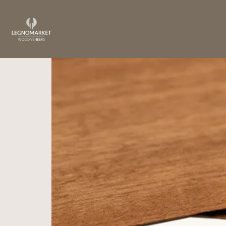
Home
/
Crafting Soul
/ MAKORE