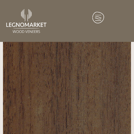
Home
/
Essenze
/
America del Sud
/ Nogal