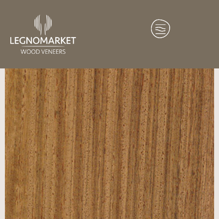
Home
/
Essenze
/
Asia
/ Maidù