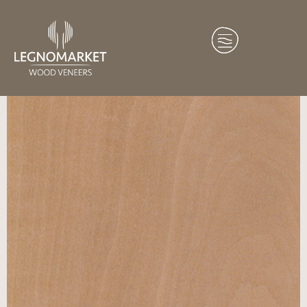
Home
/
Essenze
/
Africa
/ Alisier – Sorbo