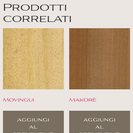
Prodotti
correlati
Movingui
Makorè
aggiungi
aggiungi
al
al