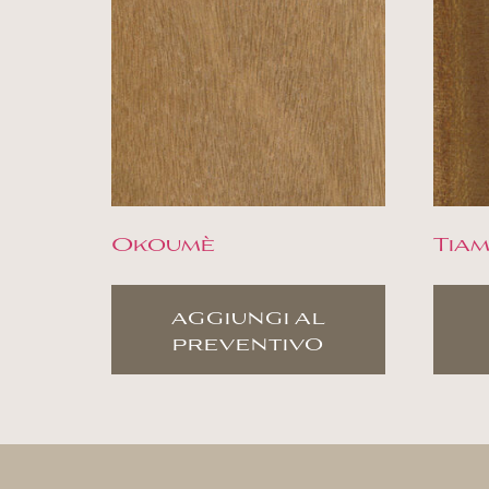
Okoumè
Tia
aggiungi al
preventivo