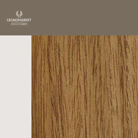
Home
/
Essenze
/
Africa
/ Niangon