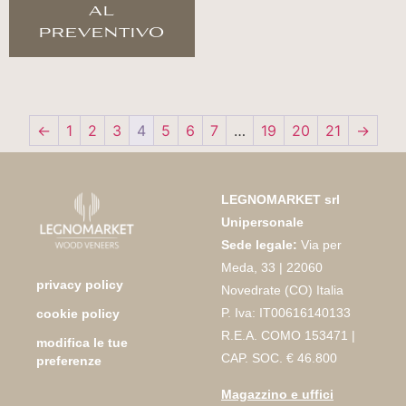
al
preventivo
←
1
2
3
4
5
6
7
…
19
20
21
→
LEGNOMARKET srl
Unipersonale
Sede legale:
Via per
Meda, 33 | 22060
privacy policy
Novedrate (CO) Italia
P. Iva: IT00616140133
cookie policy
R.E.A. COMO 153471 |
modifica le tue
CAP. SOC. € 46.800
preferenze
Magazzino e uffici