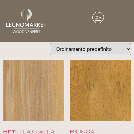
Home
/
Shop
/ Pagina 4
Shop
Visualizzazione di 28-36 di 183 risultati
Betulla Gialla
Bilinga