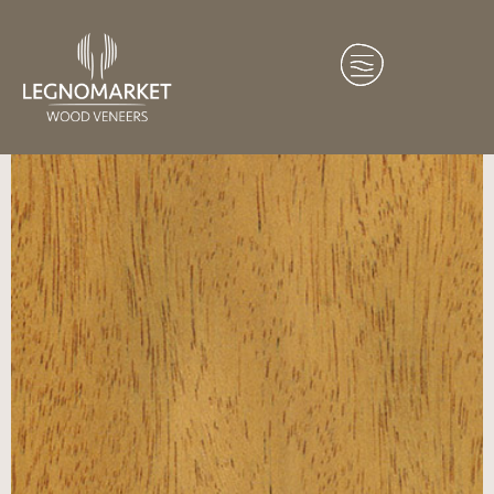
Home
/
Essenze
/
Africa
/ Bilinga