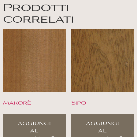
Prodotti
correlati
Makorè
Sipo
aggiungi
aggiungi
al
al