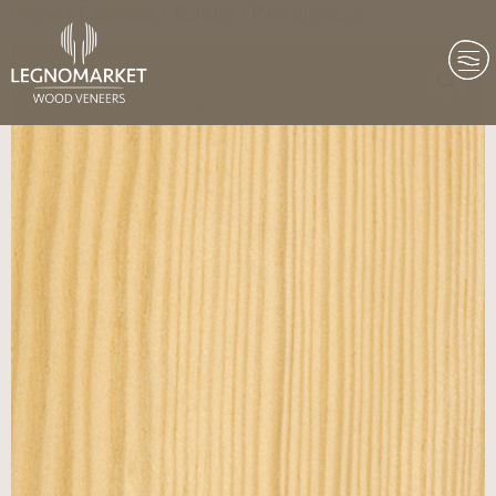
Home
/
Essences
/
Europe
/ Pine Silvestre