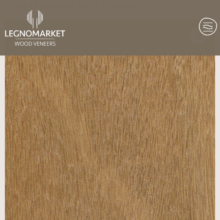
Home
/
Essences
/
Africa
/ Okoumé