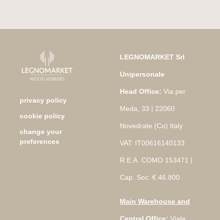
LEGNOMARKET Srl
Unipersonale
Head Office:
Via per
privacy policy
Meda, 33 | 22060
cookie policy
Novedrate (Co) Italy
change your
preferences
VAT: IT00616140133
R.E.A. COMO 153471 |
Cap. Soc. € 46.800
Main Warehouse and
Central Office
:
Viale