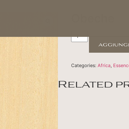
Obeche
aggiungi
Categories:
Africa
,
Essenc
Related p