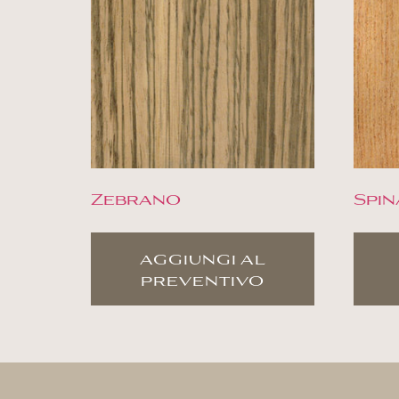
Zebrano
Spin
aggiungi al
preventivo