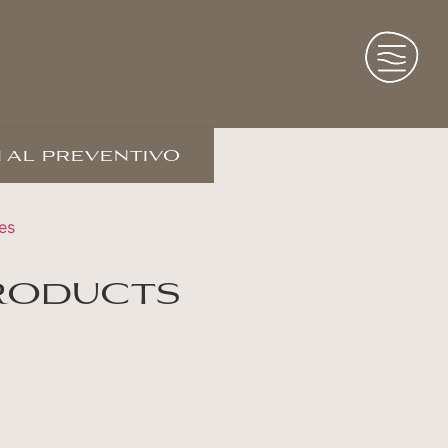
 al preventivo
es
roducts