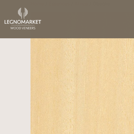
Home
/
Essences
/
Africa
/ Obeche