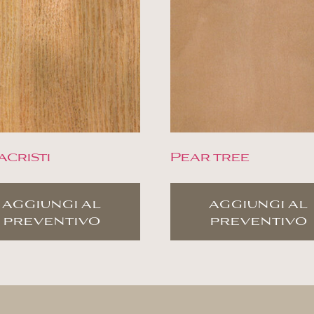
acristi
Pear tree
aggiungi al
aggiungi al
preventivo
preventivo