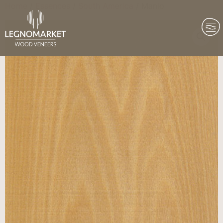
Home
/
Essences
/
South America
/ Manio