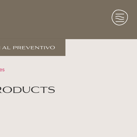
 al preventivo
es
roducts