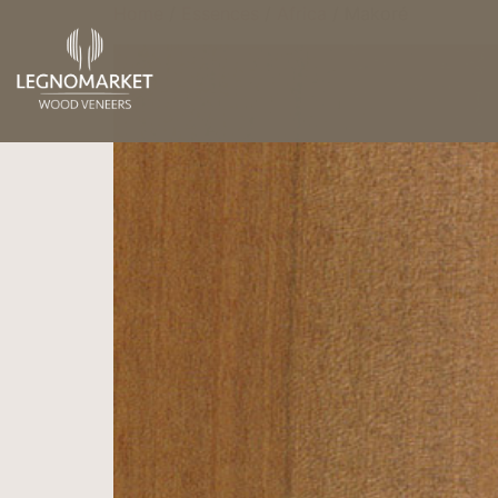
Home
/
Essences
/
Africa
/ Makoré