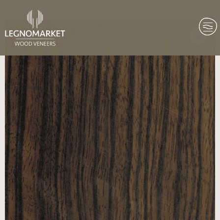
Home
/
Essences
/
Asia
/ Macassar Ebony