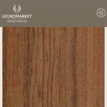
Home
/
Essences
/
South America
/ Angico Preto