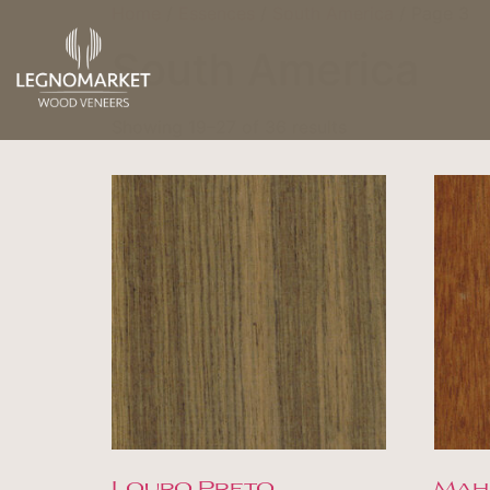
Home
/
Essences
/
South America
/ Page 3
South America
Showing 19–27 of 36 results
Louro Preto
Mah