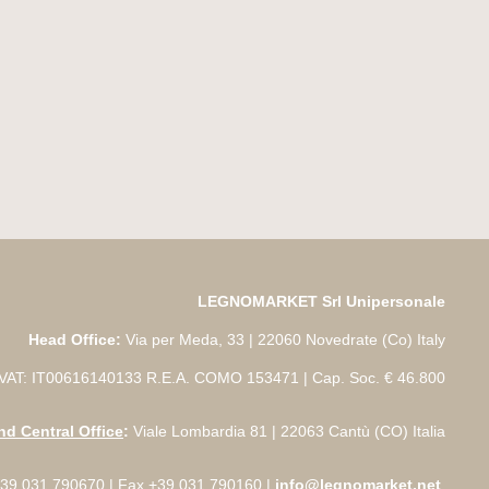
LEGNOMARKET Srl Unipersonale
Head Office:
Via per Meda, 33 | 22060 Novedrate (Co) Italy
VAT: IT00616140133 R.E.A. COMO 153471 | Cap. Soc. € 46.800
d Central Office
:
Viale Lombardia 81 | 22063 Cantù (CO) Italia
 +39 031.790670 | Fax +39 031.790160 |
info@legnomarket.net