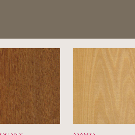
ogany
Manio