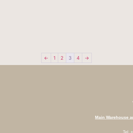
←
1
2
3
4
→
Main Warehouse an
Tel.