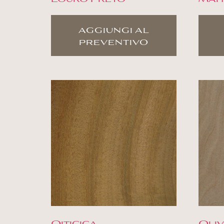
aggiungi al
preventivo
Oiticica
Oliv