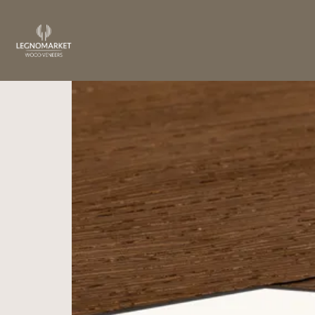
Home
/
Crafting Soul
/ WENGE