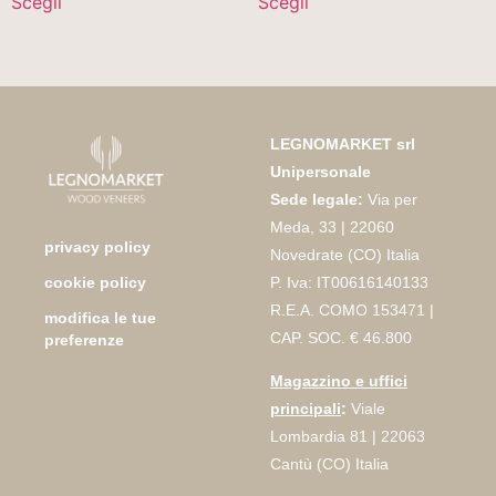
Scegli
Scegli
LEGNOMARKET srl
Unipersonale
Sede legale:
Via per
Meda, 33 | 22060
privacy policy
Novedrate (CO) Italia
P. Iva: IT00616140133
cookie policy
R.E.A. COMO 153471 |
modifica le tue
CAP. SOC. € 46.800
preferenze
Magazzino e uffici
principali
:
Viale
Lombardia 81 | 22063
Cantù (CO) Italia