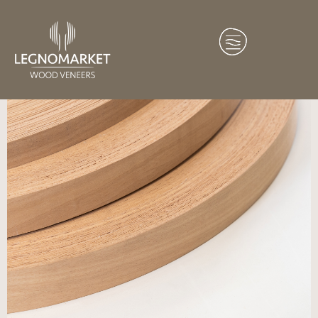
Home
/
Profili
/ Tanganica