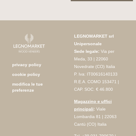
LEGNOMARKET srl
Unipersonale
Sede legale:
Via per
Meda, 33 | 22060
privacy policy
Novedrate (CO) Italia
P. Iva: IT00616140133
cookie policy
R.E.A. COMO 153471 |
modifica le tue
CAP. SOC. € 46.800
preferenze
Magazzino e uffici
principali
:
Viale
Lombardia 81 | 22063
Cantù (CO) Italia