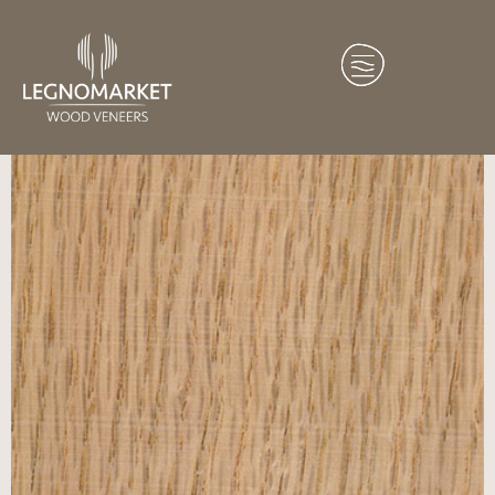
Home
/
Essenze
/
America del Nord
/ Quercia Rossa
Americana