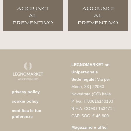
aggiungi
aggiungi
al
al
preventivo
preventivo
LEGNOMARKET srl
Unipersonale
Sede legale:
Via per
Meda, 33 | 22060
privacy policy
Novedrate (CO) Italia
P. Iva: IT00616140133
cookie policy
R.E.A. COMO 153471 |
modifica le tue
CAP. SOC. € 46.800
preferenze
Magazzino e uffici