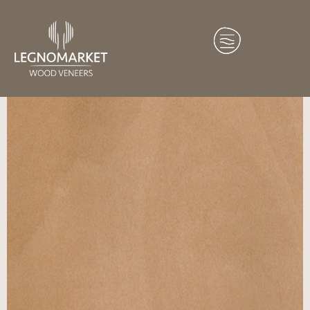
Home
/
Essenze
/
Europa
/ Pero