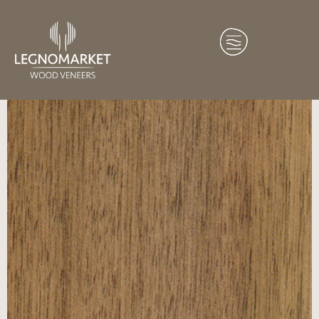
Home
/
Essenze
/
America del Sud
/ Pau De Oleo