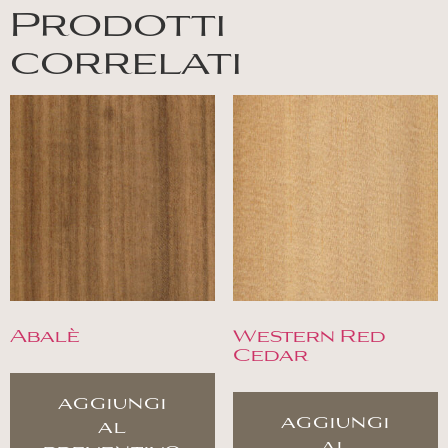
Prodotti
correlati
Abalè
Western Red
Cedar
aggiungi
aggiungi
al
al