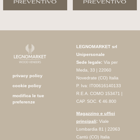
preventivo
preventivo
LEGNOMARKET srl
Unipersonale
Sede legale:
Via per
Meda, 33 | 22060
privacy policy
Novedrate (CO) Italia
P. Iva: IT00616140133
cookie policy
R.E.A. COMO 153471 |
modifica le tue
CAP. SOC. € 46.800
preferenze
Magazzino e uffici
principali
:
Viale
Lombardia 81 | 22063
Cantù (CO) Italia