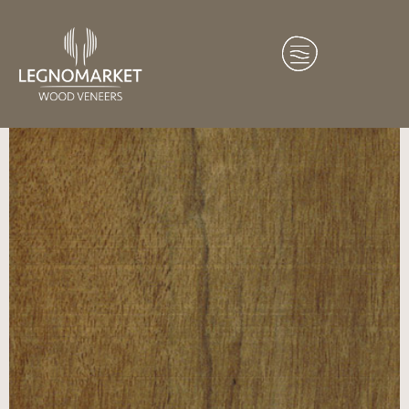
Home
/
Essenze
/
Africa
/ Mutenye