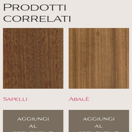
Prodotti
correlati
Sapelli
Abalè
aggiungi
aggiungi
al
al