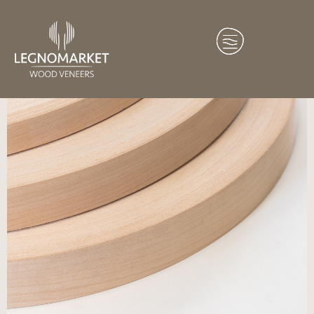
Home
/
Profili
/ Maple