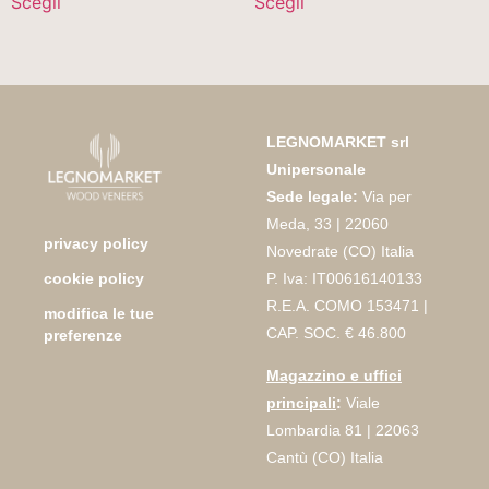
Scegli
Scegli
LEGNOMARKET srl
Unipersonale
Sede legale:
Via per
Meda, 33 | 22060
privacy policy
Novedrate (CO) Italia
P. Iva: IT00616140133
cookie policy
R.E.A. COMO 153471 |
modifica le tue
CAP. SOC. € 46.800
preferenze
Magazzino e uffici
principali
:
Viale
Lombardia 81 | 22063
Cantù (CO) Italia