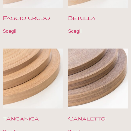
Faggio crudo
Betulla
Scegli
Scegli
Tanganica
Canaletto