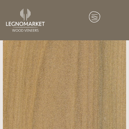
Home
/
Essenze
/
Oceania
/ Kauri