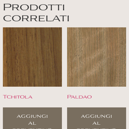
Prodotti
correlati
Tchitola
Paldao
aggiungi
aggiungi
al
al