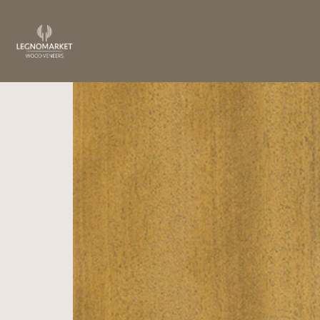
Home
/
Essenze
/
Africa
/ Izombè