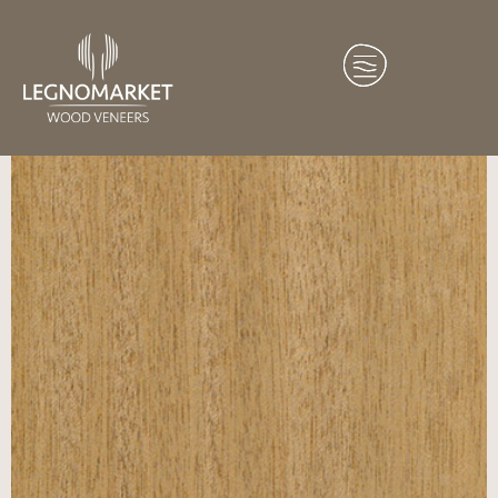
Home
/
Essenze
/
Africa
/ Agba