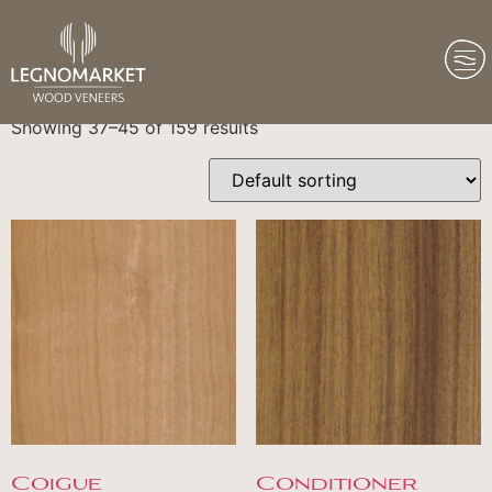
Home
/
Essences
/ Page 5
Essences
Showing 37–45 of 159 results
Coigue
Conditioner