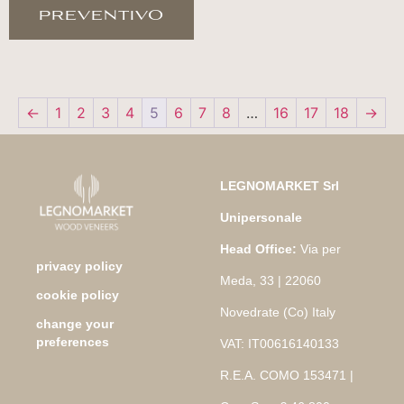
preventivo
←
1
2
3
4
5
6
7
8
…
16
17
18
→
LEGNOMARKET Srl
Unipersonale
Head Office:
Via per
privacy policy
Meda, 33 | 22060
cookie policy
Novedrate (Co) Italy
change your
preferences
VAT: IT00616140133
R.E.A. COMO 153471 |