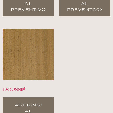
al
al
preventivo
preventivo
Doussié
aggiungi
al